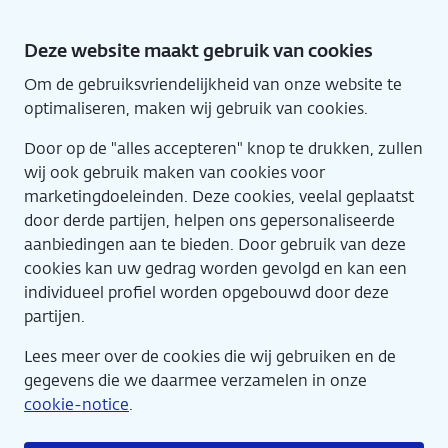
Direct
naar
De
Deze website maakt gebruik van cookies
hoofdinhoud
Om de gebruiksvriendelijkheid van onze website te
Nieuwe
Engl
Home
optimaliseren, maken wij gebruik van cookies.
Schatkamer
Door op de "alles accepteren" knop te drukken, zullen
De Nieuwe
wij ook gebruik maken van cookies voor
marketingdoeleinden. Deze cookies, veelal geplaatst
door derde partijen, helpen ons gepersonaliseerde
Schatkamer
aanbiedingen aan te bieden. Door gebruik van deze
cookies kan uw gedrag worden gevolgd en kan een
Ontdek alles van waarde bij De
individueel profiel worden opgebouwd door deze
partijen.
Nederlandsche Bank
Lees meer over de cookies die wij gebruiken en de
gegevens die we daarmee verzamelen in onze
cookie-notice
.