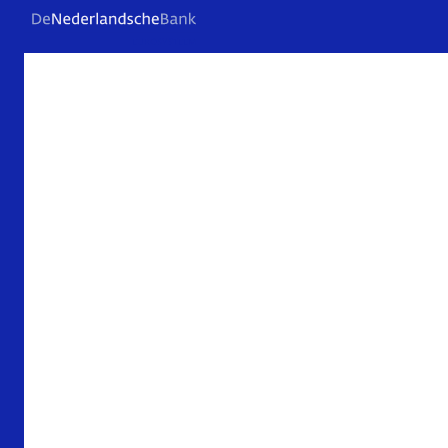
Veelgestelde vragen
Contact
Archief
Over De Nederlandsche Bank
Verantwoording
Privacy en beveiliging