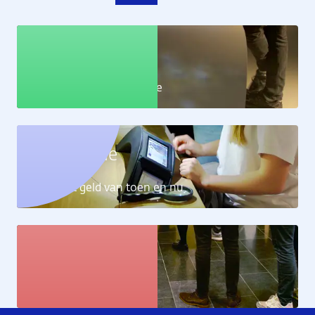
Educatie
Leer alles over de economie
Geldcollectie
Ontdek het geld van toen en nu
Kunstcollectie
Bekijk de kunstwerken