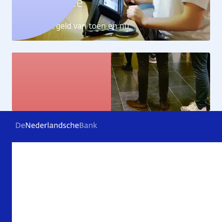
Geldcollectie
Ontdek het geld van toen en nu
Kunstcollectie
Bekijk de kunstwerken
Veelgestelde vragen
Contact
Archief