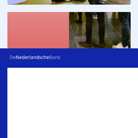
Kunstcollectie
Bekijk de kunstwerken
Veelgestelde vragen
Contact
Archief