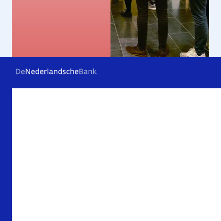
Kunstcollectie
Bekijk de kunstwerken
Veelgestelde vragen
Contact
Archief
Over De Nederlandsche Bank