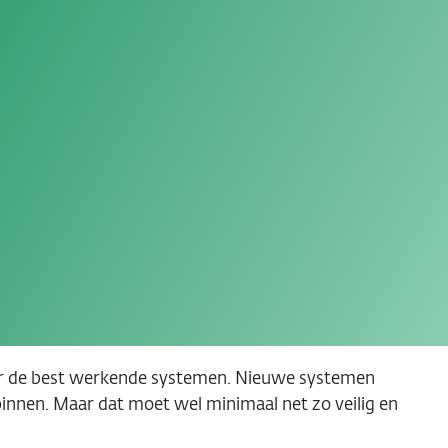
ig en snel kunnen betalen. DNB zorgt voor
stemen. Denk bijvoorbeeld aan pinnen en
mloop. Bankbiljetten moeten natuurlijk schoon en
ze bankbiljetten worden vernietigd, valse
d niet meer zouden vertrouwen en gebruiken, zou de
en Europeanen de euro als betaalmiddel.
elen en fraudeurs. Systemen moeten werken. Geen
n en makkelijk te gebruiken. Altijd en overal.
ijken.
naar de best werkende systemen. Nieuwe systemen
innen. Maar dat moet wel minimaal net zo veilig en