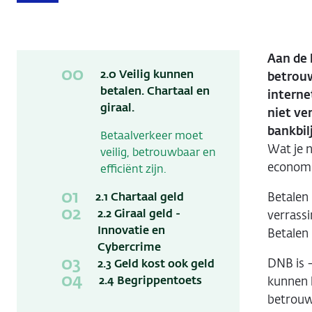
Aan de 
2.0 Veilig kunnen
betrouw
betalen. Chartaal en
interne
giraal.
niet ve
bankbil
Betaalverkeer moet
Wat je n
veilig, betrouwbaar en
economie
efficiënt zijn.
Betalen
2.1 Chartaal geld
2.2 Giraal geld -
verrassi
Innovatie en
Betalen 
Cybercrime
DNB is 
2.3 Geld kost ook geld
2.4 Begrippentoets
kunnen 
betrouw