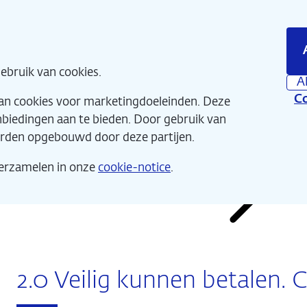
Direct
2 - Betalingsverke
naar
hoofdinhoud
Home
Wat 
ebruik van cookies.
A
Co
van cookies voor marketingdoeleinden. Deze
anbiedingen aan te bieden. Door gebruik van
orden opgebouwd door deze partijen.
verzamelen in onze
cookie-notice
.
De Nieuwe Schatkamer
2.0 Veilig kunnen betalen. C