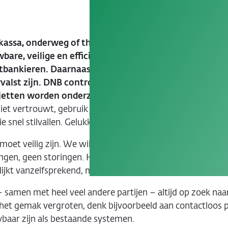
kassa, onderweg of thuis: je wilt overal en altijd veil
bare, veilige en efficiënte (internationale) betaalsy
tbankieren. Daarnaast brengt DNB geldbiljetten in o
rvalst zijn. DNB controleert ze daarop. Kapotte en vie
jetten worden onderzocht.
iet vertrouwt, gebruik je niet of minder. Als we ons gel
 snel stilvallen. Gelukkig vertrouwen meer dan 340 miljo
 moet veilig zijn. We willen beschermd zijn tegen crimin
ngen, geen storingen. Het betaalsysteem moet goedkoop zij
lijkt vanzelfsprekend, maar eigenlijk komt er best veel bij k
– samen met heel veel andere partijen – altijd op zoek 
het gemak vergroten, denk bijvoorbeeld aan contactloos p
baar zijn als bestaande systemen.