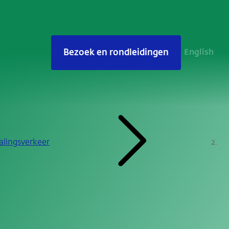
Bezoek en rondleidingen
English
talingsverkeer
2.0 Veilig kunnen betalen. Chartaal en giraal.