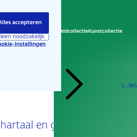
er
Alles accepteren
is er te beleven
Educatie
Geldcollectie
Kunstcollectie
lleen noodzakelijk
okie-instellingen
...
2 - Be
hartaal en giraal.