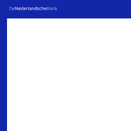
Veelgestelde vragen
Contact
Archief
Over De Nederlandsche Bank
Verantwoording