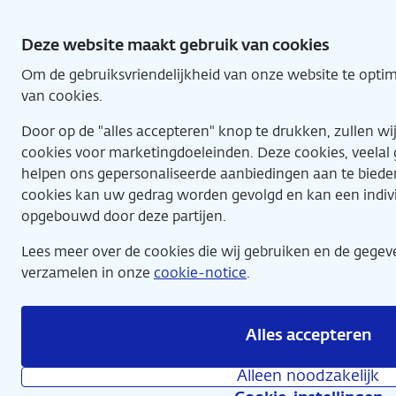
Direct
naar
Deze website maakt gebruik van cookies
hoofdinhoud
Om de gebruiksvriendelijkheid van onze website te optim
Home
van cookies.
Door op de "alles accepteren" knop te drukken, zullen w
cookies voor marketingdoeleinden. Deze cookies, veelal g
helpen ons gepersonaliseerde aanbiedingen aan te biede
cookies kan uw gedrag worden gevolgd en kan een indivi
opgebouwd door deze partijen.
Bijzondere kunstwerken, bijzondere verhalen
Lees meer over de cookies die wij gebruiken en de gege
verzamelen in onze
cookie-notice
.
Alles accepteren
The Face of the Painter
Alleen noodzakelijk