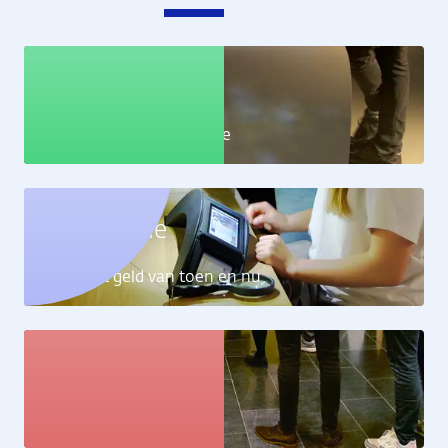
Educatie
Leer alles over de economie
Geldcollectie
Ontdek het geld van toen en nu
Kunstcollectie
Bekijk de kunstwerken