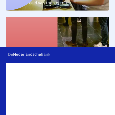
Ontdek het geld van toen en nu
Kunstcollectie
Bekijk de kunstwerken
Veelgestelde vragen
Contact
Archief