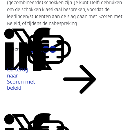
(gecombineerde) schokken zijn. Je kunt Delfi gebruiken
om de schokken klassikaal bespreken, voordat de
leerlingen/studenten aan de slag gaan met Scoren met
Beleid, of tijdens de nabespreking.
Delen:
Kopieer
Deel
Deel
Deel
Deel
deze
via
via
via
via
URL
LinkedIn
X
Facebook
E-
Ga terug
mail
naar
Scoren met
beleid