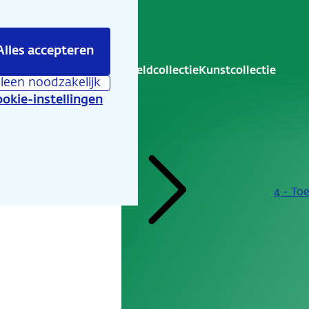
Alles accepteren
is er te beleven
Educatie
Geldcollectie
Kunstcollectie
lleen noodzakelijk
okie-instellingen
...
4 - To