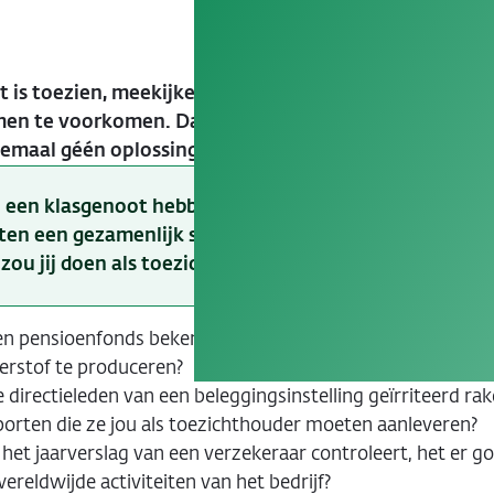
t is toezien, meekijken, meepraten, bijsturen, advise
en te voorkomen. Dan moet DNB keuzes maken. Er zi
elemaal géén oplossing die voor iedereen goed werkt.
en een klasgenoot hebben samen namens DNB de taak v
en een gezamenlijk standpunt hebben. Kies één van d
zou jij doen als toezichthouder wanneer…
en pensioenfonds bekendmaakt dat het 500 miljoen euro w
erstof te produceren?
 directieleden van een beleggingsinstelling geïrriteerd rak
porten die ze jou als toezichthouder moeten aanleveren?
 het jaarverslag van een verzekeraar controleert, het er go
ereldwijde activiteiten van het bedrijf?