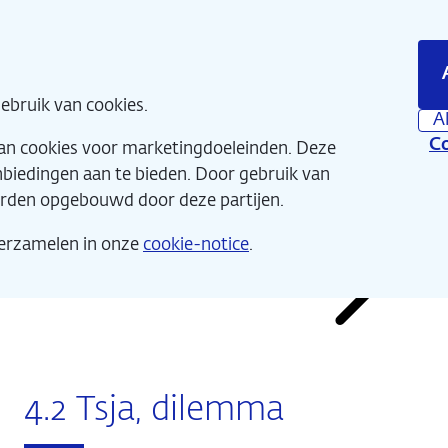
Direct
4 - Toezicht
naar
hoofdinhoud
Home
Wat 
ebruik van cookies.
A
Co
van cookies voor marketingdoeleinden. Deze
anbiedingen aan te bieden. Door gebruik van
orden opgebouwd door deze partijen.
verzamelen in onze
cookie-notice
.
De Nieuwe Schatkamer
4.2 Tsja, dilemma