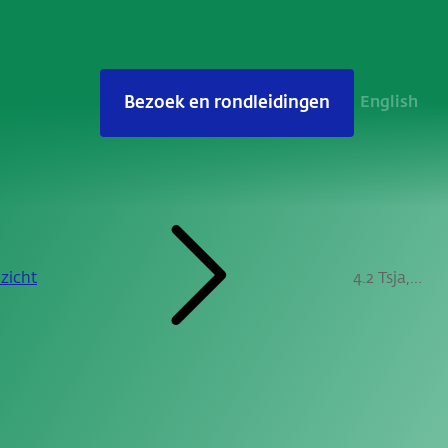
Bezoek en rondleidingen
English
ezicht
4.2 Tsja, dilemma