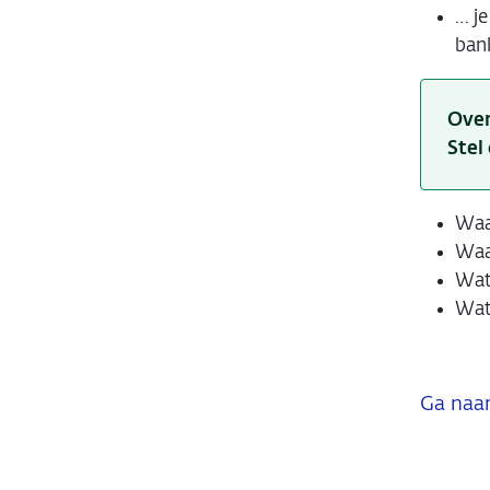
… j
ban
Over
Stel
Waar
Waar
Wat 
Wat 
Ga naar