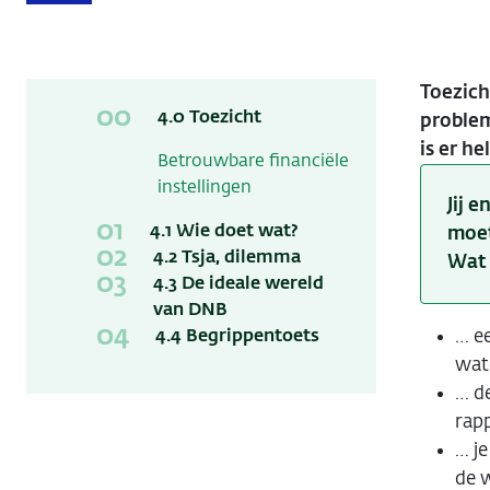
Toezich
4.0 Toezicht
problem
is er h
Betrouwbare financiële
instellingen
Jij 
4.1 Wie doet wat?
moet
4.2 Tsja, dilemma
Wat 
4.3 De ideale wereld
van DNB
… e
4.4 Begrippentoets
wat
… de
rap
… je
de w