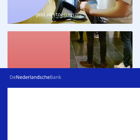
Geldcollectie
Ontdek het geld van toen en nu
Kunstcollectie
Bekijk de kunstwerken
Veelgestelde vragen
Contact
Archief