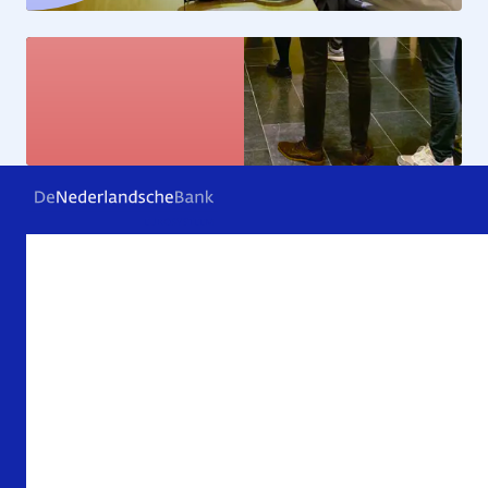
Kunstcollectie
Bekijk de kunstwerken
Veelgestelde vragen
Contact
Archief