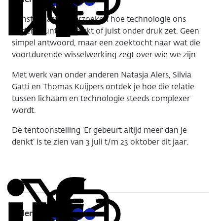
Delen:
Kopieer
Deel
Deel
Deel
Deel
deze
via
via
via
via
Kunstenaars onderzoeken hoe technologie ons
URL
LinkedIn
X
Facebook
E-
ondersteunt, versterkt of juist onder druk zet. Geen
mail
simpel antwoord, maar een zoektocht naar wat die
voortdurende wisselwerking zegt over wie we zijn.
Met werk van onder anderen Natasja Alers, Silvia
Gatti en Thomas Kuijpers ontdek je hoe die relatie
tussen lichaam en technologie steeds complexer
wordt.
De tentoonstelling ‘Er gebeurt altijd meer dan je
denkt’ is te zien van 3 juli t/m 23 oktober dit jaar.
Delen:
Kopieer
Deel
Deel
Deel
Deel