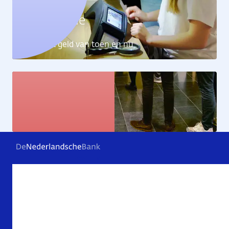
Geldcollectie
Ontdek het geld van toen en nu
Kunstcollectie
Bekijk de kunstwerken
Veelgestelde vragen