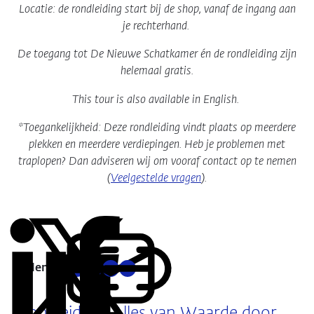
Locatie: de rondleiding start bij de shop, vanaf de ingang aan
je rechterhand.
De toegang tot De Nieuwe Schatkamer én de rondleiding zijn
helemaal gratis.
This tour is also available in English.
*Toegankelijkheid: Deze rondleiding vindt plaats op meerdere
plekken en meerdere verdiepingen. Heb je problemen met
traplopen? Dan adviseren wij om vooraf contact op te nemen
(
Veelgestelde vragen
).
Delen:
Kopieer
Deel
Deel
Deel
Deel
deze
via
via
via
via
URL
LinkedIn
X
Facebook
E-
Rondleiding: Alles van Waarde door