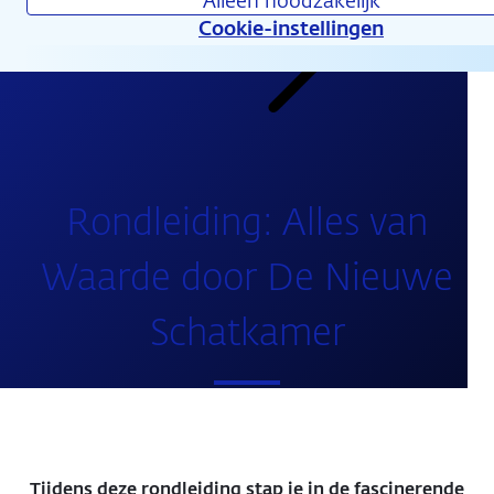
Alleen noodzakelijk
Cookie-instellingen
Agenda
Rondleiding: Alles van
Waarde door De Nieuwe
Schatkamer
Tijdens deze rondleiding stap je in de fascinerende