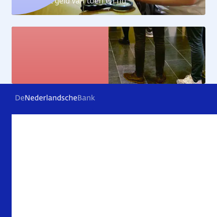
Ontdek het geld van toen en nu
Kunstcollectie
Bekijk de kunstwerken
Veelgestelde vragen
Contact
Archief