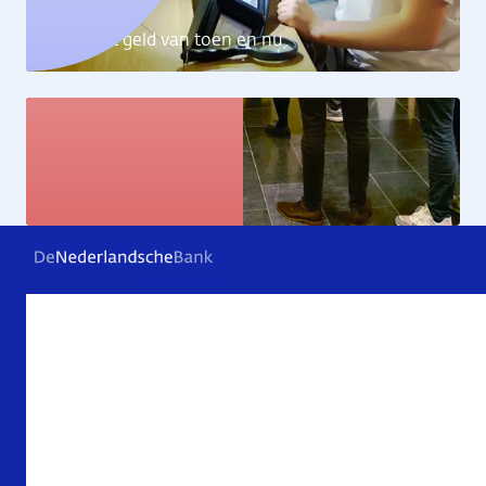
Ontdek het geld van toen en nu
Kunstcollectie
Bekijk de kunstwerken
Veelgestelde vragen
Contact
Archief