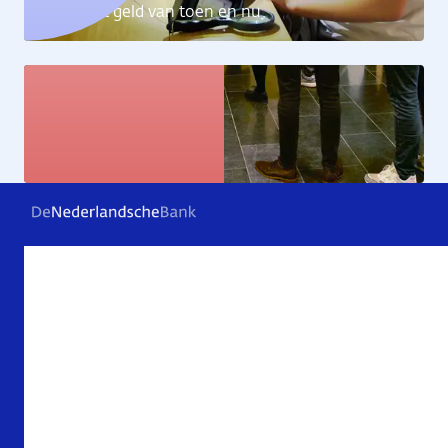
Ontdek het geld van toen en nu
Kunstcollectie
Bekijk de kunstwerken
Veelgestelde vragen
Contact
Archief