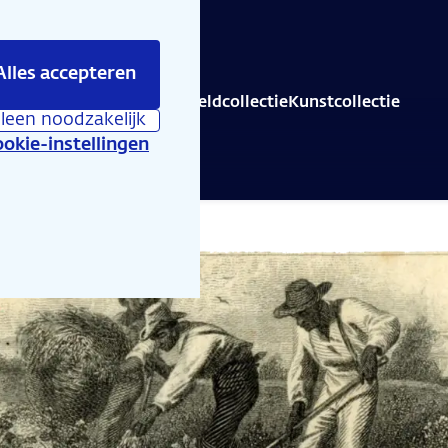
Alles accepteren
is er te beleven
Educatie
Geldcollectie
Kunstcollectie
lleen noodzakelijk
okie-instellingen