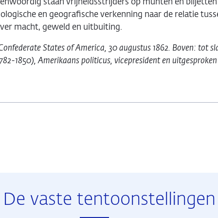
egenwoordig staan vrijheidsstrijders op munten en biljette
ologische en geografische verkenning naar de relatie tussen
ver macht, geweld en uitbuiting.
, Confederate States of America, 30 augustus 1862. Boven: tot s
782-1850), Amerikaans politicus, vicepresident en uitgesproken 
De vaste tentoonstellingen