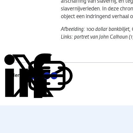
afschaffing van slavernij, en t
slavernijverleden. In deze chron
object een indringend verhaal o
Afbeelding: 100 dollar bankbiljet
Links: portret van John Calhoun (1
Delen:
Kopieer
Deel
Deel
Deel
Deel
deze
via
via
via
via
URL
LinkedIn
X
Facebook
E-
mail