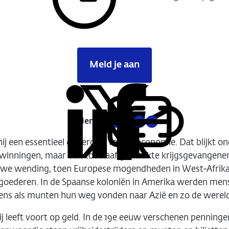
Tijdstip:
Meld je aan
Delen:
Kopieer
Deel
Deel
Deel
Deel
deze
via
via
via
via
URL
nij een essentieel onderdeel van de economie. Dat blijkt
LinkedIn
X
Facebook
E-
rwinningen, maar ook tot slaaf gemaakte krijgsgevangenen 
mail
ieuwe wending, toen Europese mogendheden in West‑Afrika
e goederen. In de Spaanse koloniën in Amerika werden me
lgens als munten hun weg vonden naar Azië en zo de were
j leeft voort op geld. In de 19e eeuw verschenen penninge