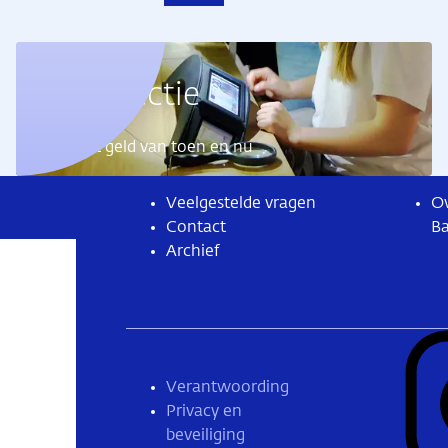
Geldcollectie
Ontdek het geld van toen en nu
Veelgestelde vragen
Ov
Contact
B
Archief
Verantwoording
Privacy en
beveiliging