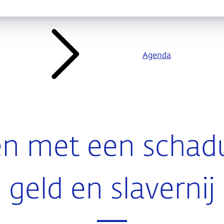
Agenda
en met een schad
geld en slavernij