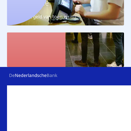
Geldcollectie
Ontdek het geld van toen en nu
Kunstcollectie
Bekijk de kunstwerken
Veelgestelde vragen
Contact
Archief