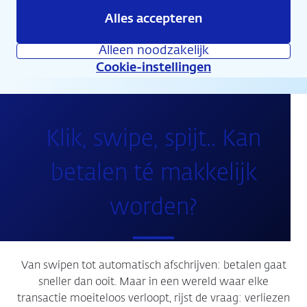
Alles accepteren
Agenda
Alleen noodzakelijk
Cookie-instellingen
Klik, swipe, spijt.. Kan
betalen té makkelijk
worden?
Van swipen tot automatisch afschrijven: betalen gaat
sneller dan ooit. Maar in een wereld waar elke
transactie moeiteloos verloopt, rijst de vraag: verliezen