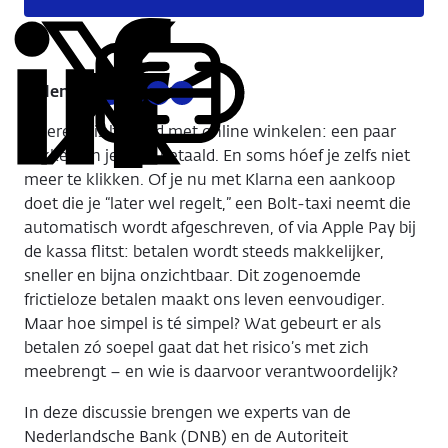
Delen:
Kopieer
Deel
Deel
Deel
Deel
deze
via
via
via
via
Iedereen is bekend met online winkelen: een paar
URL
LinkedIn
X
Facebook
E-
klikken en je hebt betaald. En soms hóef je zelfs niet
mail
meer te klikken. Of je nu met Klarna een aankoop
doet die je “later wel regelt,” een Bolt-taxi neemt die
automatisch wordt afgeschreven, of via Apple Pay bij
de kassa flitst: betalen wordt steeds makkelijker,
sneller en bijna onzichtbaar. Dit zogenoemde
frictieloze betalen maakt ons leven eenvoudiger.
Maar hoe simpel is té simpel? Wat gebeurt er als
betalen zó soepel gaat dat het risico’s met zich
meebrengt – en wie is daarvoor verantwoordelijk?
In deze discussie brengen we experts van de
Nederlandsche Bank (DNB) en de Autoriteit