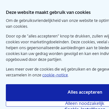
Direct
naar
Deze website maakt gebruik van cookies
hoofdinhoud
Om de gebruiksvriendelijkheid van onze website te optim
Home
van cookies.
Door op de "alles accepteren" knop te drukken, zullen w
cookies voor marketingdoeleinden. Deze cookies, veelal g
helpen ons gepersonaliseerde aanbiedingen aan te biede
cookies kan uw gedrag worden gevolgd en kan een indivi
opgebouwd door deze partijen.
Bijzondere kunstwerken, bijzondere verhalen
Lees meer over de cookies die wij gebruiken en de gege
verzamelen in onze
cookie-notice
.
Alles accepteren
1:1 Replica Piet Mondriaan,
Alleen noodzakelijk