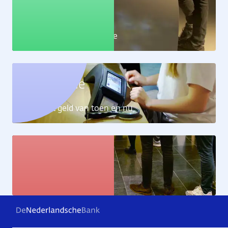
Educatie
Leer alles over de economie
Geldcollectie
Ontdek het geld van toen en nu
Kunstcollectie
Bekijk de kunstwerken