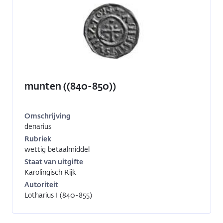
munten ((840-850))
Omschrijving
denarius
Inventarisnummer:
1991-
Rubriek
1853
wettig betaalmiddel
Staat van uitgifte
Karolingisch Rijk
Autoriteit
Lotharius I (840-855)