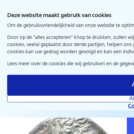
Direct
munten (253-252 BC)
naar
Deze website maakt gebruik van cookies
hoofdinhoud
Om de gebruiksvriendelijkheid van onze website te optim
Home
Door op de "alles accepteren" knop te drukken, zullen 
cookies, veelal geplaatst door derde partijen, helpen on
cookies kan uw gedrag worden gevolgd en kan een indiv
Lees meer over de cookies die wij gebruiken en de geg
Nationale Numismatische Collectie
A
Co