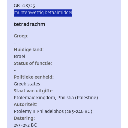
Inventarisnummer:
GR-08725
Tags:
munten
wettig betaalmiddel
tetradrachm
Groep
-
Huidige land
Israel
Status of functie
-
Politieke eenheid
Greek states
Staat van uitgifte
Ptolemaic kingdom, Philistia (Palestine)
Autoriteit
Ptolemy II Philadelphos (285-246 BC)
Datering
253-252 BC