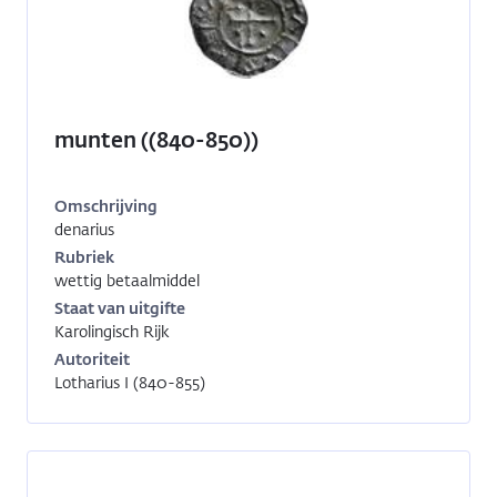
munten ((840-850))
Omschrijving
denarius
Inventarisnummer:
1991-
Rubriek
1859
wettig betaalmiddel
Staat van uitgifte
Karolingisch Rijk
Autoriteit
Lotharius I (840-855)