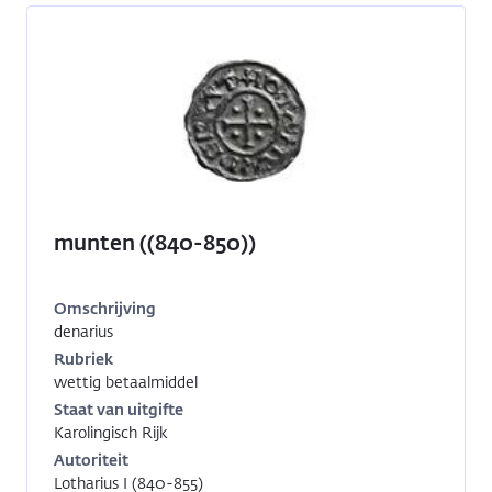
munten ((840-850))
Omschrijving
denarius
Inventarisnummer:
1991-
Rubriek
1843
wettig betaalmiddel
Staat van uitgifte
Karolingisch Rijk
Autoriteit
Lotharius I (840-855)