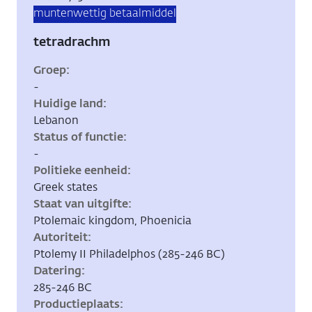
Tags:
munten
wettig betaalmiddel
tetradrachm
Groep
-
Huidige land
Lebanon
Status of functie
-
Politieke eenheid
Greek states
Staat van uitgifte
Ptolemaic kingdom, Phoenicia
Autoriteit
Ptolemy II Philadelphos (285-246 BC)
Datering
285-246 BC
Productieplaats