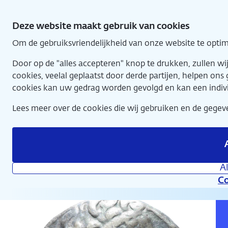
Direct
munten (285-246 BC)
naar
Deze website maakt gebruik van cookies
hoofdinhoud
Om de gebruiksvriendelijkheid van onze website te optim
Home
Door op de "alles accepteren" knop te drukken, zullen 
cookies, veelal geplaatst door derde partijen, helpen on
cookies kan uw gedrag worden gevolgd en kan een indiv
Lees meer over de cookies die wij gebruiken en de geg
Nationale Numismatische Collectie
A
Co