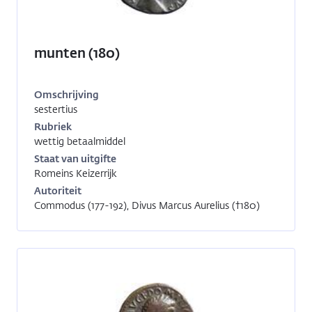
munten (180)
Omschrijving
sestertius
Inventarisnummer:
RO-
Rubriek
14028
wettig betaalmiddel
Staat van uitgifte
Romeins Keizerrijk
Autoriteit
Commodus (177-192), Divus Marcus Aurelius (†180)