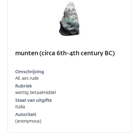
munten (circa 6th-4th century BC)
Omschrijving
AE aes rude
Inventarisnummer:
RO-
Rubriek
14008
wettig betaalmiddel
Staat van uitgifte
Italia
Autoriteit
(anonymous)