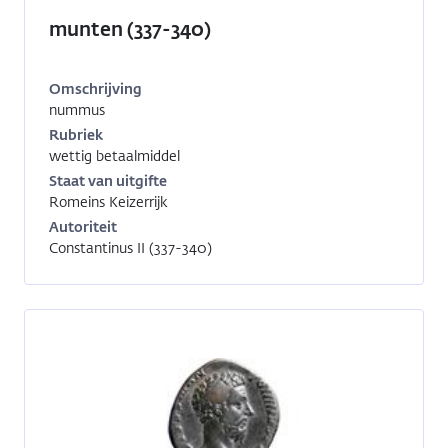
munten (337-340)
Omschrijving
nummus
Inventarisnummer:
RO-
Rubriek
14032
wettig betaalmiddel
Staat van uitgifte
Romeins Keizerrijk
Autoriteit
Constantinus II (337-340)