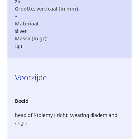
26
Grootte, verticaal (in mm)
-
Materiaal
silver
Massa (in gr)
14,11
Voorzijde
Beeld
head of Ptolemy I right, wearing diadem and
aegis