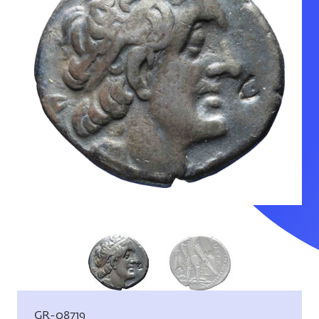
Inventarisnummer:
GR-08719