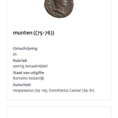
munten ((75-76))
Omschrijving
as
Inventarisnummer:
RO-
Rubriek
14024
wettig betaalmiddel
Staat van uitgifte
Romeins Keizerrijk
Autoriteit
Vespasianus (69-79), Domitianus Caesar (69-81)