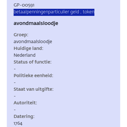
Inventarisnummer:
GP-00591
Tags:
betaalpenningen
particulier geld ; token
avondmaalsloodje
Groep
avondmaalsloodje
Huidige land
Nederland
Status of functie
-
Politieke eenheid
-
Staat van uitgifte
-
Autoriteit
-
Datering
1764