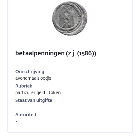
betaalpenningen (z.j. (1586))
Omschrijving
avondmaalsloodje
Inventarisnummer:
1981-
Rubriek
0342
particulier geld ; token
Staat van uitgifte
-
Autoriteit
-