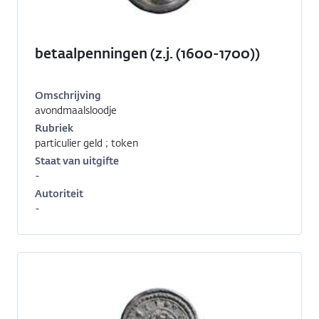
betaalpenningen (z.j. (1600-1700))
Omschrijving
avondmaalsloodje
Inventarisnummer:
1996-
Rubriek
4086
particulier geld ; token
Staat van uitgifte
-
Autoriteit
-