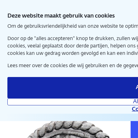
Direct
betaalpenningen (1764)
naar
Deze website maakt gebruik van cookies
hoofdinhoud
Om de gebruiksvriendelijkheid van onze website te optim
Home
Door op de "alles accepteren" knop te drukken, zullen 
cookies, veelal geplaatst door derde partijen, helpen on
cookies kan uw gedrag worden gevolgd en kan een indiv
Lees meer over de cookies die wij gebruiken en de geg
Nationale Numismatische Collectie
A
Co