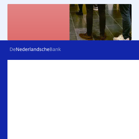
Kunstcollectie
Bekijk de kunstwerken
Veelgestelde vragen
Contact
Archief