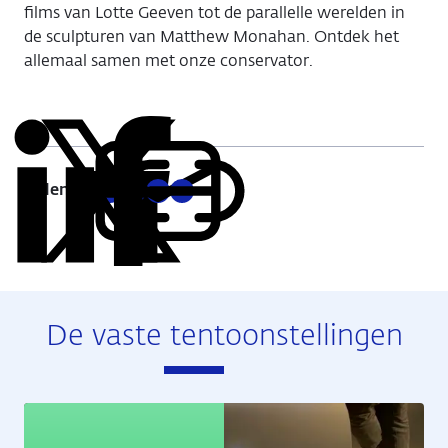
films van Lotte Geeven tot de parallelle werelden in
de sculpturen van Matthew Monahan. Ontdek het
allemaal samen met onze conservator.
Delen:
Kopieer
Deel
Deel
Deel
Deel
deze
via
via
via
via
URL
LinkedIn
X
Facebook
E-
mail
De vaste tentoonstellingen
Educatie