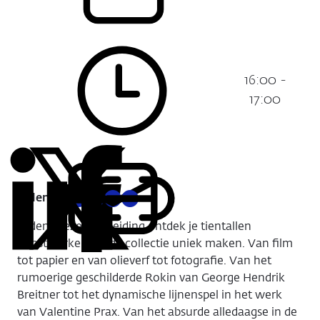
16:00 -
Tijdstip:
17:00
Delen:
Kopieer
Deel
Deel
Deel
Deel
deze
via
via
via
via
Tijdens deze rondleiding ontdek je tientallen
URL
LinkedIn
X
Facebook
E-
kunstwerken die de collectie uniek maken. Van film
mail
tot papier en van olieverf tot fotografie. Van het
rumoerige geschilderde Rokin van George Hendrik
Breitner tot het dynamische lijnenspel in het werk
van Valentine Prax. Van het absurde alledaagse in de