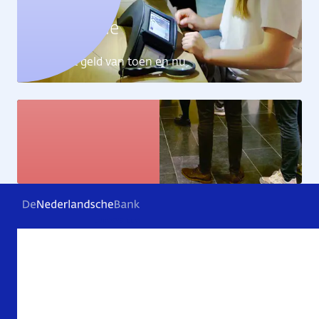
Geldcollectie
Ontdek het geld van toen en nu
Kunstcollectie
Bekijk de kunstwerken
Veelgestelde vragen