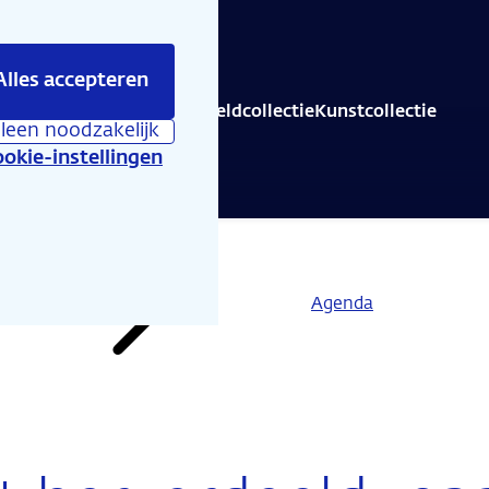
Alles accepteren
is er te beleven
Educatie
Geldcollectie
Kunstcollectie
lleen noodzakelijk
okie-instellingen
Agenda