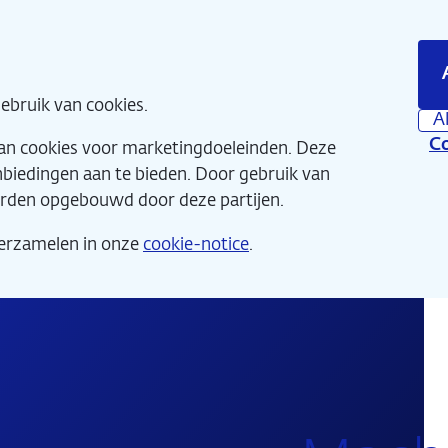
Direct
naar
hoofdinhoud
Home
Wat 
ebruik van cookies.
A
Co
van cookies voor marketingdoeleinden. Deze
anbiedingen aan te bieden. Door gebruik van
orden opgebouwd door deze partijen.
verzamelen in onze
cookie-notice
.
De Nieuwe Schatkamer