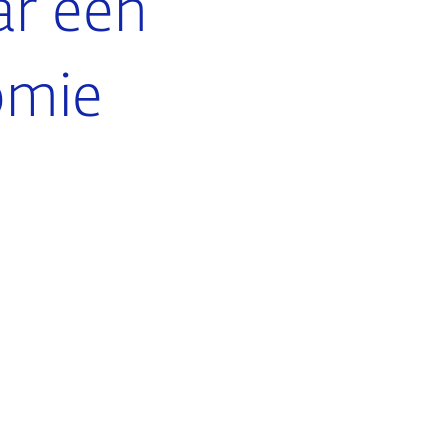
ar een
omie