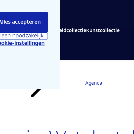
Alles accepteren
is er te beleven
Educatie
Geldcollectie
Kunstcollectie
lleen noodzakelijk
okie-instellingen
Agenda