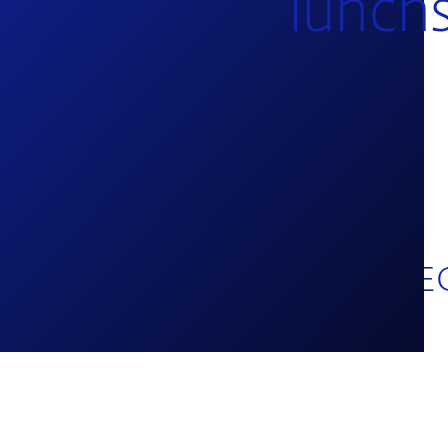
lunch
lunchsessie: Wat doet de E