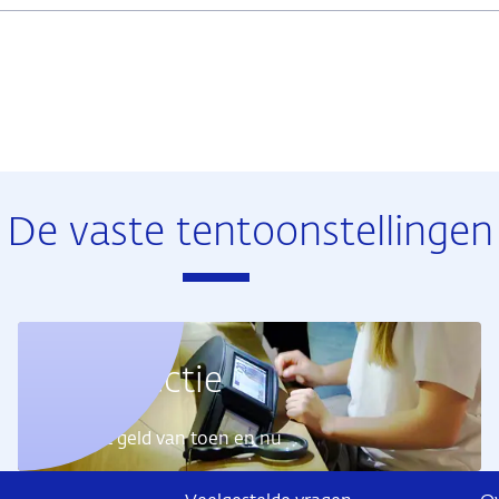
De vaste tentoonstellingen
Geldcollectie
Ontdek het geld van toen en nu