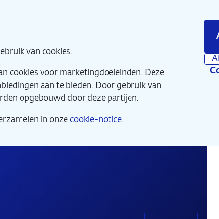
Direct
naar
hoofdinhoud
Home
Wat 
ebruik van cookies.
A
Co
van cookies voor marketingdoeleinden. Deze
anbiedingen aan te bieden. Door gebruik van
orden opgebouwd door deze partijen.
verzamelen in onze
cookie-notice
.
De Nieuwe Schatkamer