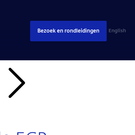
Bezoek en rondleidingen
English
lunchsessie: Wat doet de ECB