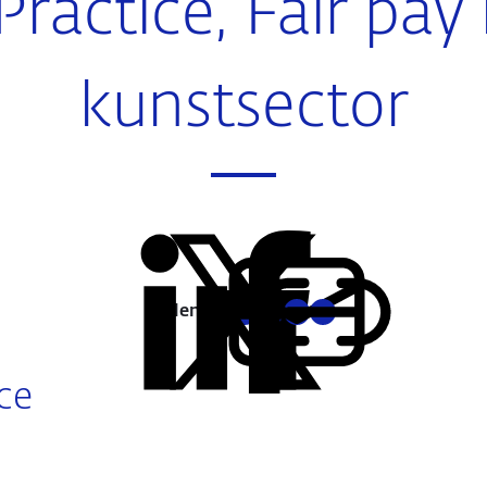
Practice, Fair pay
kunstsector
Delen:
Kopieer
Deel
Deel
Deel
Deel
deze
via
via
via
via
URL
LinkedIn
X
Facebook
E-
ce
mail