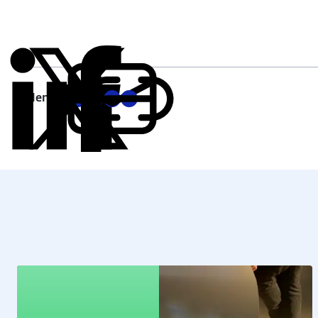
Delen:
Kopieer
Deel
Deel
Deel
Deel
deze
via
via
via
via
URL
LinkedIn
X
Facebook
E-
mail
Educatie