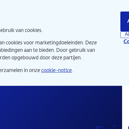
Direct
naar
hoofdinhoud
Home
Wat 
ebruik van cookies.
A
Co
van cookies voor marketingdoeleinden. Deze
anbiedingen aan te bieden. Door gebruik van
orden opgebouwd door deze partijen.
verzamelen in onze
cookie-notice
.
De Nieuwe Schatkamer