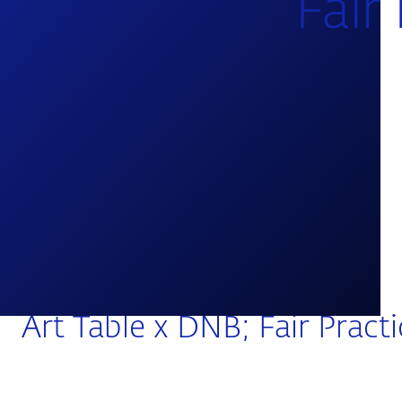
Fair 
Art Table x DNB; Fair Practi