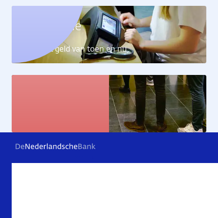
Geldcollectie
Ontdek het geld van toen en nu
Kunstcollectie
Bekijk de kunstwerken
Veelgestelde vragen