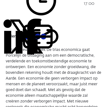
Tijdstip:
17:00
Delen:
Kopieer
Deel
Deel
Deel
Deel
deze
via
via
via
via
URL
In haar nieuwste boek
De trias economica
gaat
LinkedIn
X
Facebook
E-
Porcelijn de uitdaging aan om een democratische,
mail
verdelende en toekomstbestendige economie te
ontwerpen. Een economie zonder groeidwang, die
bovendien rekening houdt met de draagkracht van de
Aarde. Een economie die geen verborgen impact op
mensen en de planeet veroorzaakt, maar juist meer
goed doet dan schaadt. Met als gevolg dat de
economie alleen maatschappelijke waarde zal
creëren zonder verborgen impact. Met nieuwe