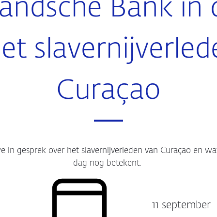
andsche Bank in 
et slavernijverle
Curaçao
 in gesprek over het slavernijverleden van Curaçao en wa
dag nog betekent.
11 september
Datum: