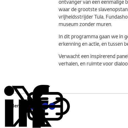
ontvanger van een eenmalige bi
waar de grootste slavenopstand
vrijheidsstrijder Tula. Funda
museum zonder muren.
In dit programma gaan we in ge
erkenning en actie, en tussen b
Verwacht een inspirerend panel
verhalen, en ruimte voor dialoo
Delen:
Kopieer
Deel
Deel
Deel
Deel
deze
via
via
via
via
URL
LinkedIn
X
Facebook
E-