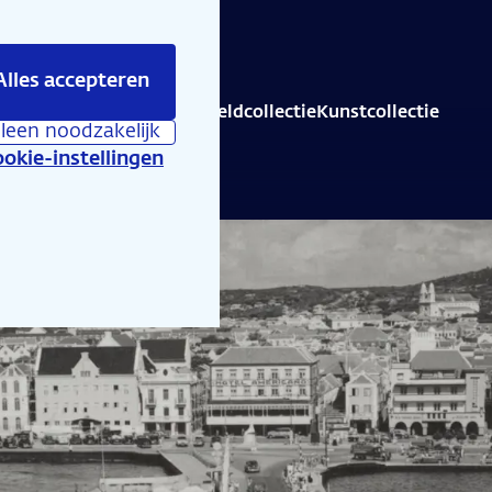
Alles accepteren
is er te beleven
Educatie
Geldcollectie
Kunstcollectie
lleen noodzakelijk
okie-instellingen