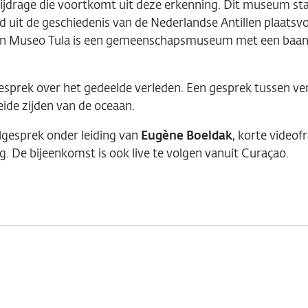
jdrage die voortkomt uit deze erkenning. Dit museum sta
mail
 uit de geschiedenis van de Nederlandse Antillen plaatsvo
shon Museo Tula is een gemeenschapsmuseum met een baanb
sprek over het gedeelde verleden. Een gesprek tussen ve
eide zijden van de oceaan.
gesprek onder leiding van
Eugène Boeldak
, korte video
g. De bijeenkomst is ook live te volgen vanuit Curaçao.