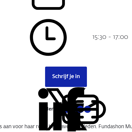
15:30 - 17:00
Tijdstip:
Schrijf je in
Delen:
Kopieer
Deel
Deel
Deel
Deel
deze
via
via
via
via
URL
s aan voor haar rol in het slavernijverleden. Fundashon M
LinkedIn
X
Facebook
E-