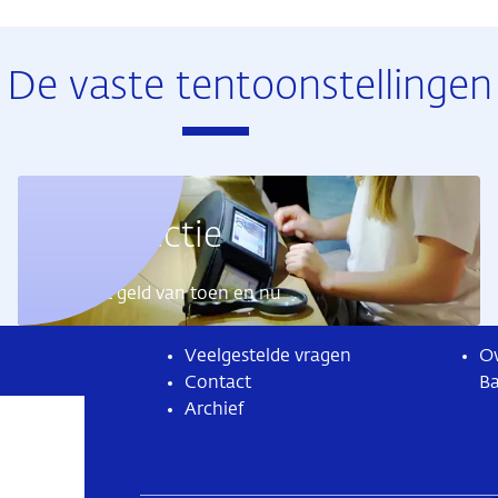
De vaste tentoonstellingen
Geldcollectie
Ontdek het geld van toen en nu
Veelgestelde vragen
Ov
Contact
B
Archief