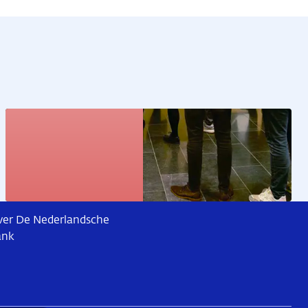
Kunstcollectie
Bekijk de kunstwerken
er De Nederlandsche
ank