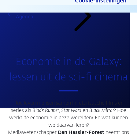
Cookie-instellingen
Agenda
Economie in de Galaxy:
lessen uit de sci-fi cinema
Hoe leven mensen samen in futuristische films en
series als
Blade Runner
,
Star Wars
en
Black Mirror
? Hoe
werkt de economie in deze werelden? En wat kunnen
we daarvan leren?
Mediawetenschapper
Dan Hassler-Forest
neemt ons