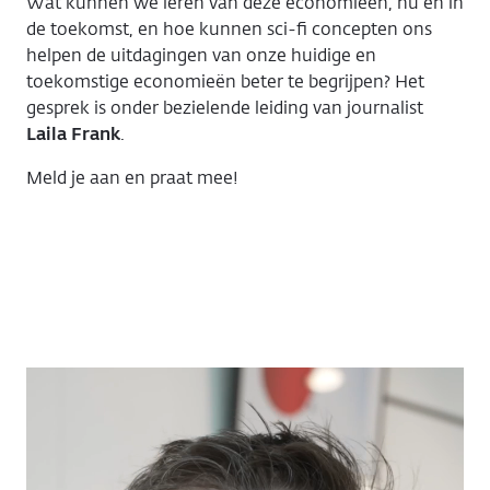
Wat kunnen we leren van deze economieën, nu en in
de toekomst, en hoe kunnen sci-fi concepten ons
helpen de uitdagingen van onze huidige en
toekomstige economieën beter te begrijpen? Het
gesprek is onder bezielende leiding van journalist
Laila Frank
.
Meld je aan en praat mee!
Dan
Hassler-
Forest
over