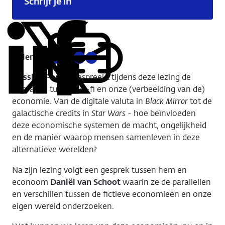
Schrijf je in
Delen:
Kopieer
Deel
Deel
Deel
Deel
deze
via
via
via
via
Hassler-Forest
bespreekt tijdens deze lezing de
URL
LinkedIn
X
Facebook
E-
interactie tussen sci-fi en onze (verbeelding van de)
mail
economie. Van de digitale valuta in
Black Mirror
tot de
galactische credits in
Star Wars
- hoe beïnvloeden
deze economische systemen de macht, ongelijkheid
en de manier waarop mensen samenleven in deze
alternatieve werelden?
Na zijn lezing volgt een gesprek tussen hem en
econoom
Daniël van Schoot
waarin ze de parallellen
en verschillen tussen de fictieve economieën en onze
eigen wereld onderzoeken.