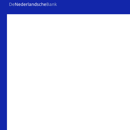
Veelgestelde vragen
Contact
Archief
Over De Nederlandsche Bank
Verantwoording
Privacy en beveiliging