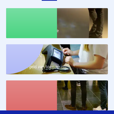
Educatie
Leer alles over de economie
Geldcollectie
Ontdek het geld van toen en nu
Kunstcollectie
Bekijk de kunstwerken