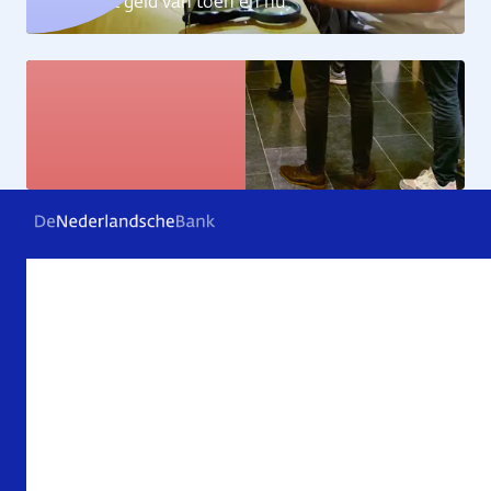
Ontdek het geld van toen en nu
Kunstcollectie
Bekijk de kunstwerken
Veelgestelde vragen
Contact
Archief