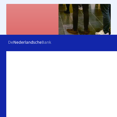
Kunstcollectie
Bekijk de kunstwerken
Veelgestelde vragen
Contact
Archief